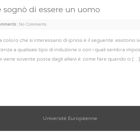
he sognò di essere un uomo
mments :
No Comments
ra coloro che si interessano di ipnosi è il seguente: esistono 
za a qualsiasi tipo di induzione o con i quali sembra impos
 viene sovente posta dagli allievi è: come fare quando ci […
Université Européenne