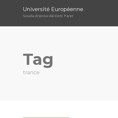
Université Européenne
Scuola di Ipnosi del Dott. Paret
Tag
trance