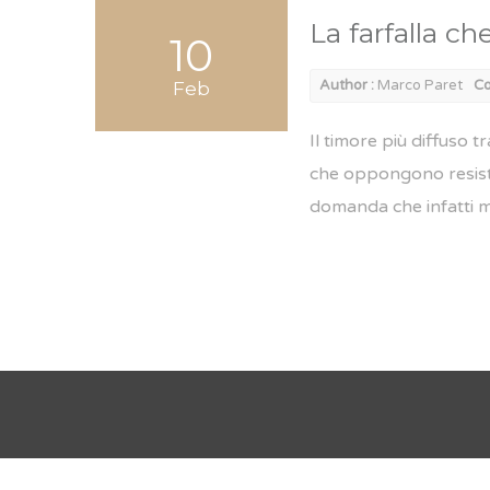
La farfalla c
10
Author :
Marco Paret
Co
Feb
Il timore più diffuso t
che oppongono resisten
domanda che infatti mi