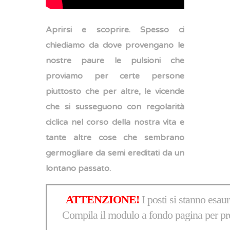
Aprirsi e scoprire. Spesso ci
chiediamo da dove provengano le
nostre paure le pulsioni che
proviamo per certe persone
piuttosto che per altre, le vicende
che si susseguono con regolarità
ciclica nel corso della nostra vita e
tante altre cose che sembrano
germogliare da semi ereditati da un
lontano passato.
ATTENZIONE!
I posti si stanno es
Compila il modulo a fondo pagina per pr