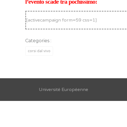
l’evento scade tra pochissimo:
[activecampaign form=59 css=1]
Categories :
corsi dal vivo
Université Européenne