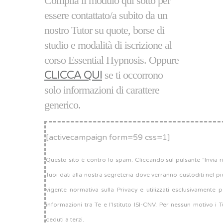
Compila il modulo qui sotto per
essere contattato/a subito da un
nostro Tutor su quote, borse di
studio e modalità di iscrizione al
corso Essential Hypnosis. Oppure
CLICCA QUI
se ti occorrono
solo informazioni di carattere
generico
.
[activecampaign form=59 css=1]
Questo sito è contro lo spam. Cliccando sul pulsante “Invia ric
Tuoi dati alla nostra segreteria dove verranno custoditi nel pi
vigente normativa sulla Privacy e utilizzati esclusivamente 
informazioni tra Te e l’Istituto ISI-CNV. Per nessun motivo i 
ceduti a terzi.