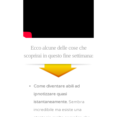
Ecco alcune delle cose che
scoprirai in questo fine settimana:
Come diventare abili ad
ipnotizzare quasi
istantaneamente.
Sembra
incredibile ma esiste una