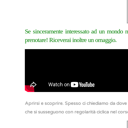
Se sinceramente interessato ad un mondo nu
prenotare! Riceverai inoltre un omaggio.
Aprirsi e scoprire. Spesso ci chiediamo da dove
che si susseguono con regolarità ciclica nel cor