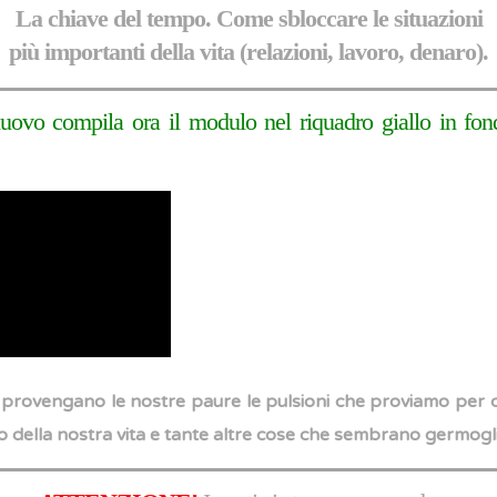
La chiave del tempo. Come sbloccare le situazioni
più importanti della vita (relazioni, lavoro, denaro).
ovo compila ora il modulo nel riquadro giallo in fond
 provengano le nostre paure le pulsioni che proviamo per c
so della nostra vita e tante altre cose che sembrano germogl