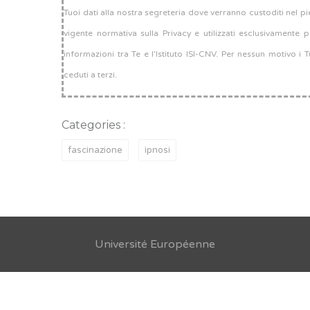
Tuoi dati alla nostra segreteria dove verranno custoditi nel pi
vigente normativa sulla Privacy e utilizzati esclusivamente 
informazioni tra Te e l’Istituto ISI-CNV. Per nessun motivo i 
ceduti a terzi.
Categories :
fascinazione
ipnosi
Université Européenne