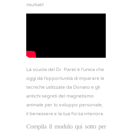
risultati!
La scuola del Dr. Paret è l’unica che
oggi dà l’opportunità di imparare le
tecniche utilizzate da Donato e gli
antichi segreti del magnetismo
animale per lo sviluppo personale,
il benessere e la tua forza interiore.
Compila il modulo qui sotto per