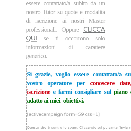
essere contattato/a subito da un
nostro Tutor su quote e modalità
di iscrizione ai nostri Master
professionali. Oppure
CLICCA
QUI
se ti occorrono solo
informazioni di carattere
generico
.
Sì grazie, voglio essere contattato/a s
vostro operatore per
conoscere date
iscrizione
e farmi consigliare sul
piano 
adatto ai miei obiettivi.
[activecampaign form=59 css=1]
Questo sito è contro lo spam. Cliccando sul pulsante “Invia ric