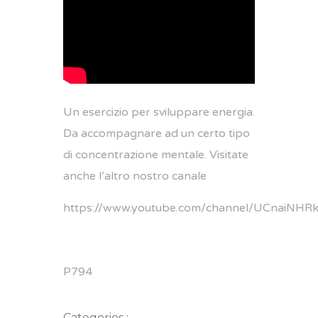
Un esercizio per sviluppare energia.
Da accompagnare ad un certo tipo
di concentrazione mentale. Visitate
anche l’altro nostro canale
https://www.youtube.com/channel/UCnaiN
P794
Categories :