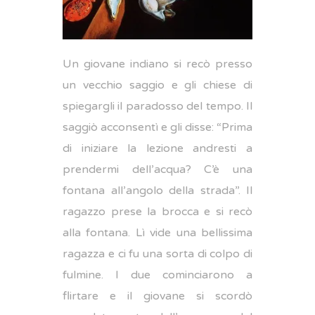
Un giovane indiano si recò presso
un vecchio saggio e gli chiese di
spiegargli il paradosso del tempo. Il
saggiò acconsentì e gli disse: “Prima
di iniziare la lezione andresti a
prendermi dell’acqua? C’è una
fontana all’angolo della strada”. Il
ragazzo prese la brocca e si recò
alla fontana. Lì vide una bellissima
ragazza e ci fu una sorta di colpo di
fulmine. I due cominciarono a
flirtare e il giovane si scordò